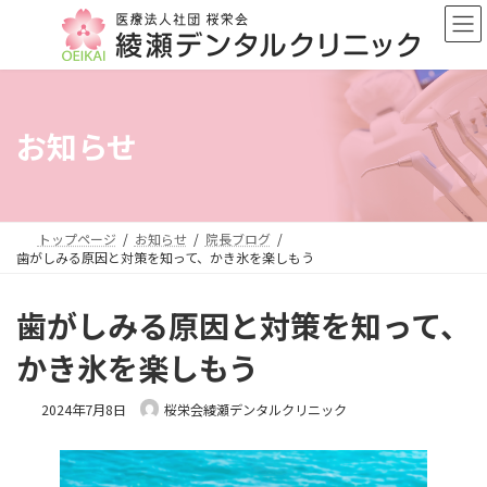
コ
ナ
ン
ビ
テ
ゲ
ン
ー
ツ
シ
へ
ョ
お知らせ
ス
ン
キ
に
ッ
移
プ
動
トップページ
お知らせ
院長ブログ
歯がしみる原因と対策を知って、かき氷を楽しもう
歯がしみる原因と対策を知って、
かき氷を楽しもう
2024年7月8日
桜栄会綾瀬デンタルクリニック