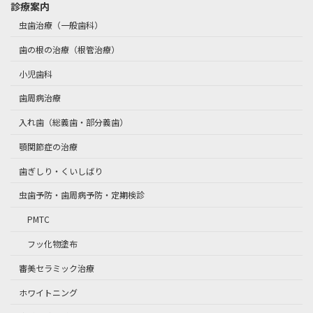
診療案内
虫歯治療（一般歯科）
歯の根の治療（根管治療）
小児歯科
歯周病治療
入れ歯（総義歯・部分義歯）
顎関節症の治療
歯ぎしり・くいしばり
虫歯予防・歯周病予防・定期検診
PMTC
フッ化物塗布
審美セラミック治療
ホワイトニング