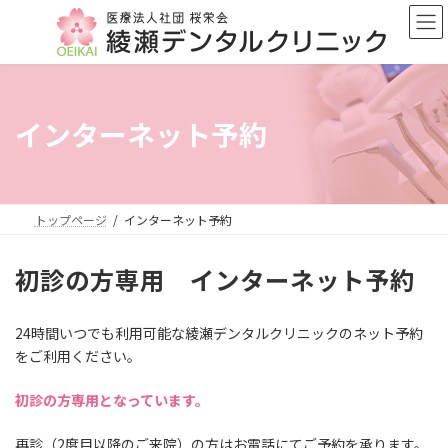
コ
ナ
ン
ビ
テ
ゲ
ン
ー
ツ
シ
へ
ョ
インターネット予約
ス
ン
キ
に
ッ
移
プ
動
トップページ
インターネット予約
初診の方専用 インターネット予約
24時間いつでも利用可能な綾瀬デンタルクリニックのネット予約
をご利用ください。
初診の方専用となっています。
再診（2度目以降のご来院）の方はお電話にてご予約を承ります。