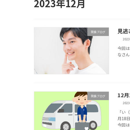
2023年12月
見逃
院長ブログ
202
今回は
なさん
12
院長ブログ
202
「い（
月18
今回は