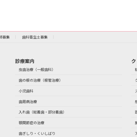
師募集
歯科衛生士募集
診療案内
ク
虫歯治療（一般歯科）
歯の根の治療（根管治療）
小児歯科
歯周病治療
入れ歯（総義歯・部分義歯）
顎関節症の治療
歯ぎしり・くいしばり