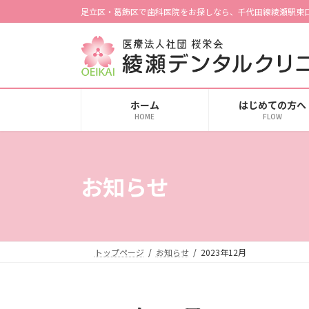
コ
ナ
足立区・葛飾区で歯科医院をお探しなら、千代田線綾瀬駅東
ン
ビ
テ
ゲ
ン
ー
ツ
シ
へ
ョ
ホーム
はじめての方へ
ス
ン
HOME
FLOW
キ
に
ッ
移
プ
動
お知らせ
トップページ
お知らせ
2023年12月