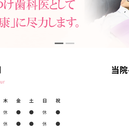
間
当院
ur
木
金
土
日
祝
休
●
●
休
●
休
●
●
休
●