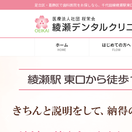
コ
ナ
足立区・葛飾区で歯科医院をお探しなら、千代田線綾瀬駅東
ン
ビ
テ
ゲ
ン
ー
ツ
シ
へ
ョ
ホーム
はじめての方へ
ス
ン
HOME
FLOW
キ
に
ッ
移
プ
動