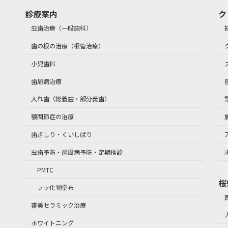
診療案内
ク
虫歯治療（一般歯科）
歯の根の治療（根管治療）
小児歯科
歯周病治療
入れ歯（総義歯・部分義歯）
顎関節症の治療
歯ぎしり・くいしばり
虫歯予防・歯周病予防・定期検診
PMTC
桜
フッ化物塗布
審美セラミック治療
ホワイトニング