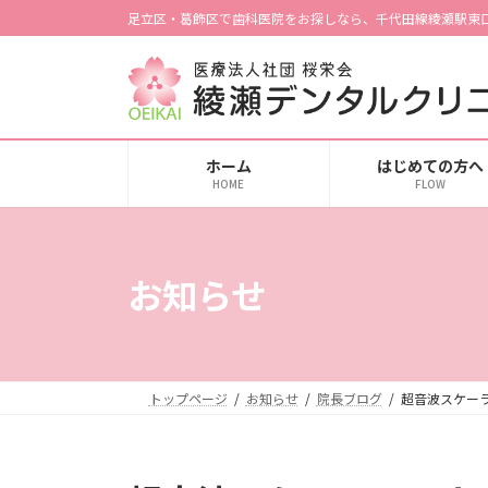
コ
ナ
足立区・葛飾区で歯科医院をお探しなら、千代田線綾瀬駅東
ン
ビ
テ
ゲ
ン
ー
ツ
シ
へ
ョ
ホーム
はじめての方へ
ス
ン
HOME
FLOW
キ
に
ッ
移
プ
動
お知らせ
トップページ
お知らせ
院長ブログ
超音波スケー