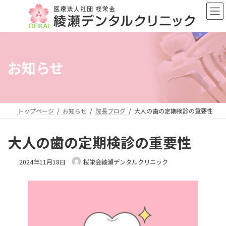
コ
ナ
ン
ビ
テ
ゲ
ン
ー
ツ
シ
へ
ョ
お知らせ
ス
ン
キ
に
ッ
移
プ
動
トップページ
お知らせ
院長ブログ
大人の歯の定期検診の重要性
大人の歯の定期検診の重要性
2024年11月18日
桜栄会綾瀬デンタルクリニック