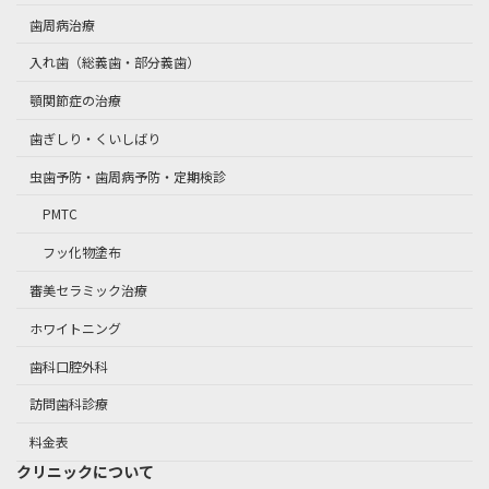
歯周病治療
入れ歯（総義歯・部分義歯）
顎関節症の治療
歯ぎしり・くいしばり
虫歯予防・歯周病予防・定期検診
PMTC
フッ化物塗布
審美セラミック治療
ホワイトニング
歯科口腔外科
訪問歯科診療
料金表
クリニックについて