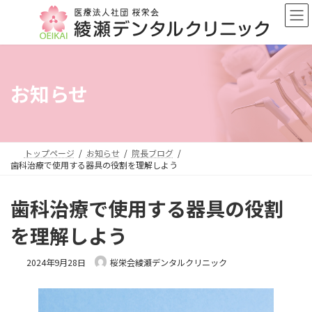
コ
ナ
ン
ビ
テ
ゲ
ン
ー
ツ
シ
へ
ョ
お知らせ
ス
ン
キ
に
ッ
移
プ
動
トップページ
お知らせ
院長ブログ
歯科治療で使用する器具の役割を理解しよう
歯科治療で使用する器具の役割
を理解しよう
2024年9月28日
桜栄会綾瀬デンタルクリニック