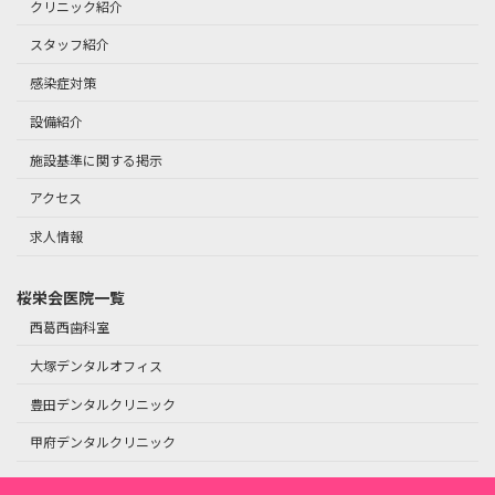
クリニック紹介
スタッフ紹介
感染症対策
設備紹介
施設基準に関する掲示
アクセス
求人情報
桜栄会医院一覧
西葛西歯科室
大塚デンタルオフィス
豊田デンタルクリニック
甲府デンタルクリニック
Copyright © 綾瀬デンタルクリニック｜綾瀬駅徒歩1分の歯医者さん All Rights