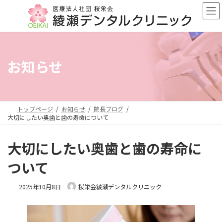
コ
ナ
ン
ビ
テ
ゲ
ン
ー
ツ
シ
へ
ョ
お知らせ
ス
ン
キ
に
ッ
移
プ
動
トップページ
お知らせ
院長ブログ
大切にしたい奥歯と歯の寿命について
大切にしたい奥歯と歯の寿命に
ついて
2025年10月8日
桜栄会綾瀬デンタルクリニック