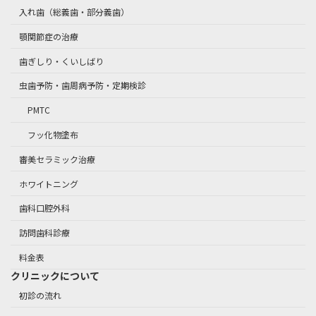
入れ歯（総義歯・部分義歯）
顎関節症の治療
歯ぎしり・くいしばり
虫歯予防・歯周病予防・定期検診
PMTC
フッ化物塗布
審美セラミック治療
ホワイトニング
歯科口腔外科
訪問歯科診療
料金表
クリニックについて
初診の流れ